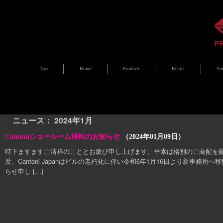
Top
Brand
Products
Rental
Sh
ニュース： 2024年1月
Cantoniショールーム移転のお知らせ
（2024年01月09日）
時下ますますご清祥のこととお慶び申し上げます。平素は格別のご高配を賜
度、Cantoni Japanはビルの老朽化に伴い令和6年1月16日より新事務
らせ申し […]