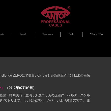
ucts
Rental
Showroom
Dealer
What’s NEW
lier de ZEROにて撮影いたしました新商品VT101 LEDの画像
す。
ー」
（2012年07月09日）
る監督；蜷川実花・主演；沢尻エリカの話題作「ヘルタースケル
いております。 以下は公式ホームページより紹介文です。 原