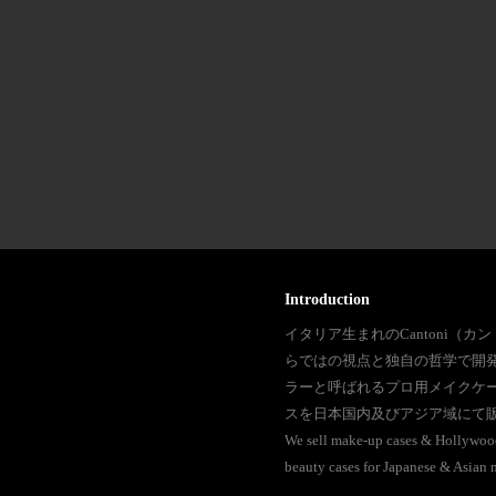
Introduction
イタリア生まれのCantoni（カ
らではの視点と独自の哲学で開
ラーと呼ばれるプロ用メイクケ
スを日本国内及びアジア域にて
We sell make-up cases & Hollywood
beauty cases for Japanese & Asian m