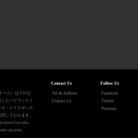
Contact Us
Follow Us
ントーニ）はプロな
Tel & Address
Facebook
発したハリウッドミ
Contact Us
Twitter
ース・メイクボック
Pinterest
販売しております。
 mirrors but also
ake up artsts.