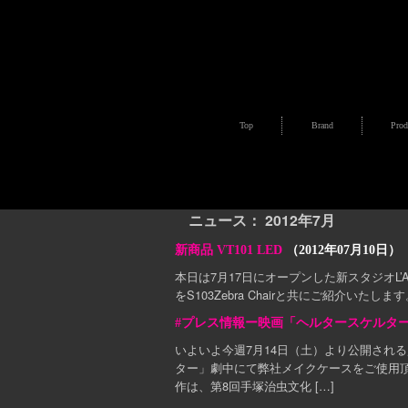
Top
Brand
Prod
ニュース： 2012年7月
新商品 VT101 LED
（2012年07月10日）
本日は7月17日にオープンした新スタジオL’Ate
をS103Zebra Chairと共にご紹介いたしま
#プレス情報ー映画「ヘルタースケルタ
いよいよ今週7月14日（土）より公開され
ター」劇中にて弊社メイクケースをご使用頂
作は、第8回手塚治虫文化 […]